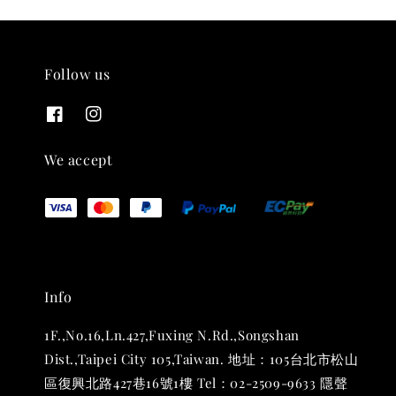
Follow us
THT 九週年紀念 T-shirt
-
+
NT$ 780
We accept
NT$ 880
加入購物車
Info
凡購買任一商品即可加購 THT 九週年 唱片墊 (2入一組)
1F.,No.16,Ln.427,Fuxing N.Rd.,Songshan
Dist.,Taipei City 105,Taiwan. 地址：105台北市松山
區復興北路427巷16號1樓 Tel：02-2509-9633 隱聲