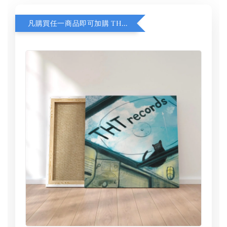
凡購買任一商品即可加購 THT 九週年 同一片天空 無框畫 30 x 30 cm 附掛勾 (黑膠封面大小）