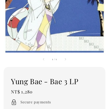
1
/
1
Yung Bae - Bae 3 LP
Regular
NT$ 1,280
price
Secure payments