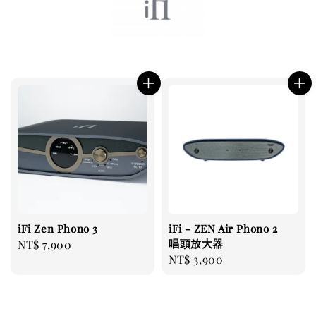
iFi Zen Phono 3
iFi - ZEN Air Phono 2
唱頭放大器
Regular
NT$ 7,900
Regular
NT$ 3,900
price
price