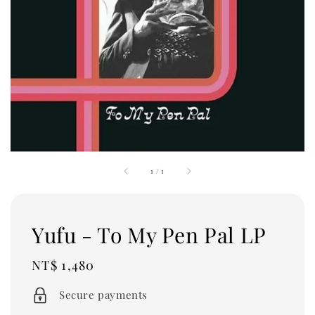
1
/
1
Yufu - To My Pen Pal LP
Regular
NT$ 1,480
price
Secure payments