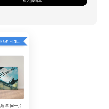
加入購物車
凡購買任一商品即可加購 THT 九週年 同一片天空 無框畫 30 x 30 cm 附掛勾 (黑膠封面大小）
 九週年 同一片