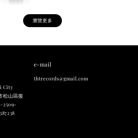
瀏覽更多
九週年紀念 T-
-
+
e-mail
thtrecords@gmail.com
入購物車
i City
台北市松山區復
-2509-
凡購買任一商品即可加購 THT 九週年 唱片墊 (2入一組)
87238