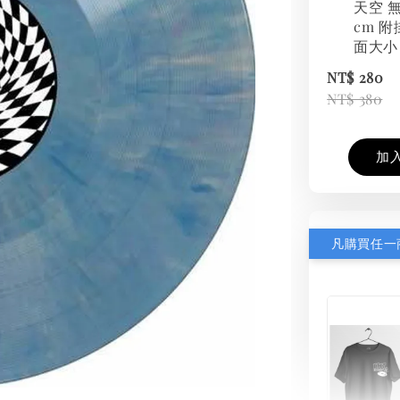
天空 無
cm 附
面大小
NT$ 280
NT$ 380
加