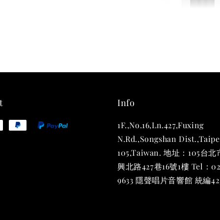
THT 
shirt
NT$ 780
NT$ 880
t
Info
1F.,No.16,Ln.427,Fuxing
加
N.Rd.,Songshan Dist.,Taipe
105,Taiwan. 地址：105
興北路427巷16號1樓 Tel：02
9633 隱聲唱片音響館 統編423