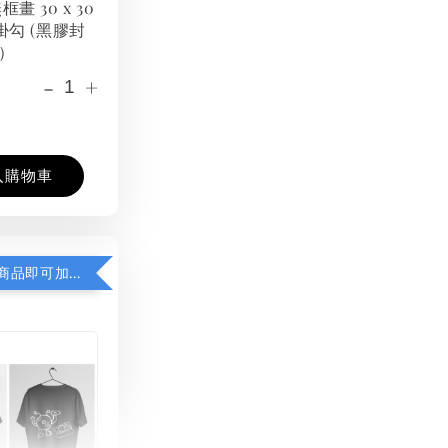
框畫 30 x 30
掛勾 (黑膠封
）
-
+
入購物車
凡購買任一商品即可加購 THT 九週年紀念 T-shirt