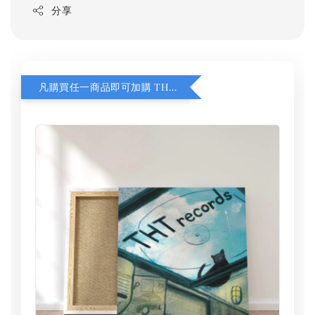
分享
凡購買任一商品即可加購 THT 九週年 同一片天空 無框畫 30 x 30 cm 附掛勾 (黑膠封面大小）