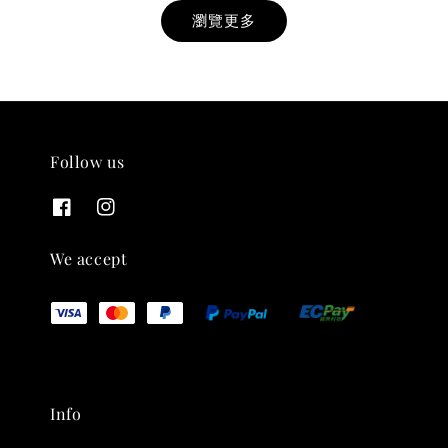
瀏覽更多
Follow us
THT 九週年紀念 T-shirt
-
+
NT$ 780
We accept
NT$ 880
加入購物車
Info
凡購買任一商品即可加購 THT 九週年 唱片墊 (2入一組)