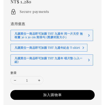
Regular
NT$ 1,280
price
Secure payments
適用優惠
凡購買任一商品即可加購 THT 九週年 同一片天空 無
框畫 30 x 30 cm 附掛勾 (黑膠封面大小）
凡購買任一商品即可加購 THT 九週年紀念 T-shirt
凡購買任一商品即可加購 THT 九週年 唱片墊 (2入一
組)
數量
加入購物車