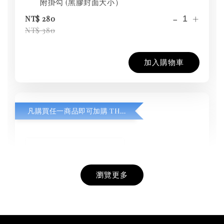
附掛勾 (黑膠封面大小）
-
+
NT$ 280
NT$ 380
加入購物車
凡購買任一商品即可加購 THT 九週年紀念 T-shirt
瀏覽更多