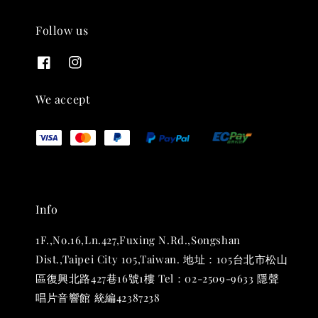
Follow us
THT 九週年紀念 T-shirt
-
+
NT$ 780
We accept
NT$ 880
加入購物車
Info
凡購買任一商品即可加購 THT 九週年 唱片墊 (2入一組)
1F.,No.16,Ln.427,Fuxing N.Rd.,Songshan
Dist.,Taipei City 105,Taiwan. 地址：105台北市松山
區復興北路427巷16號1樓 Tel：02-2509-9633 隱聲
唱片音響館 統編42387238