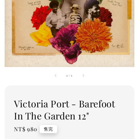
1
/
1
Victoria Port - Barefoot
In The Garden 12"
Regular
NT$ 980
售完
price