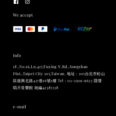
-
+
NT$ 780
We accept
NT$ 880
加入購物車
Info
凡購買任一商品即可加購 THT 九週年 唱片墊 (2入一組)
1F.,No.16,Ln.427,Fuxing N.Rd.,Songshan
Dist.,Taipei City 105,Taiwan. 地址：105台北市松山
區復興北路427巷16號1樓 Tel：02-2509-9633 隱聲
唱片音響館 統編42387238
e-mail