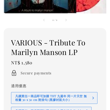
1
/
1
VARIOUS - Tribute To
Marilyn Manson LP
Regular
NT$ 1,580
price
Secure payments
適用優惠
凡購買任一商品即可加購 THT 九週年 同一片天空 無
框畫 30 x 30 cm 附掛勾 (黑膠封面大小）