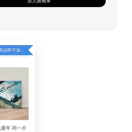
加入購物車
凡購買任一商品即可加購 THT 九週年 同一片天空 無框畫 30 x 30 cm 附掛勾 (黑膠封面大小）
 九週年 同一片