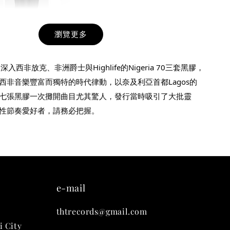
瀏覽更多
九週年紀念 T-
深入西非放克、非洲爵士與Highlife的Nigeria 70三套黑膠，
西非音樂豐富而獨特的時代律動，以奈及利亞首都Lagos的
-
+
七張黑膠一次攤開曲目尤其驚人，發行當時吸引了大批靈
性節奏愛好者，請務必把握。
入購物車
凡購買任一商品即可加購 THT 九週年 唱片墊 (2入一組)
e-mail
thtrecords@gmail.com
i City