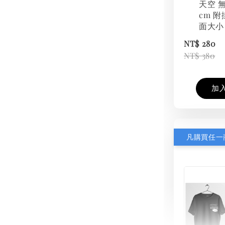
天空 無
cm 附
面大小
NT$ 280
NT$ 380
加