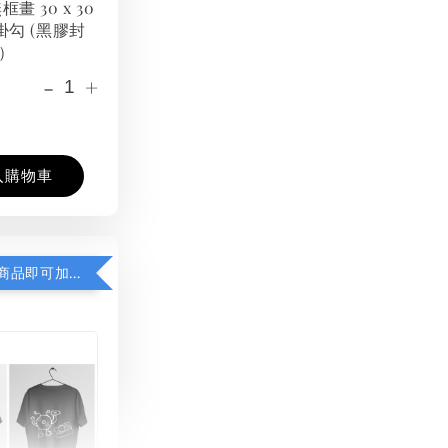
框畫 30 x 30
掛勾 (黑膠封
）
-
+
入購物車
凡購買任一商品即可加購 THT 九週年紀念 T-shirt