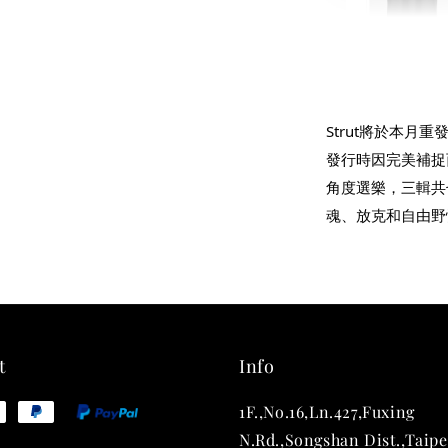
THT 
shirt
Strut將於本月重發
發行時因完美補捉
NT$ 780
角度選樂，三輯共
NT$ 880
魂、放克和自由野
加
t
Info
1F.,No.16,Ln.427,Fuxing
N.Rd.,Songshan Dist.,Taipe