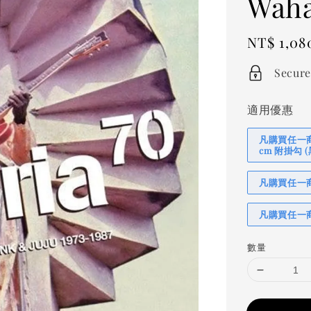
Waha
Regular
NT$ 1,08
price
Secure
適用優惠
凡購買任一商品
cm 附掛勾
凡購買任一商品
凡購買任一商
數量