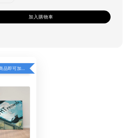
加入購物車
凡購買任一商品即可加購 THT 九週年 同一片天空 無框畫 30 x 30 cm 附掛勾 (黑膠封面大小）