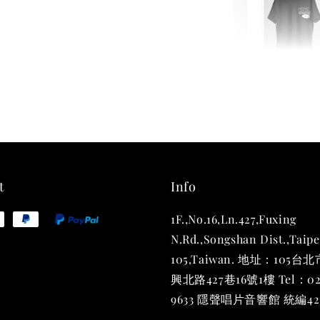
THT 
shirt
NT$ 780
NT$ 880
t
Info
1F.,No.16,Ln.427,Fuxing
加
N.Rd.,Songshan Dist.,Taipe
105,Taiwan. 地址：105
興北路427巷16號1樓 Tel：02
9633 隱聲唱片音響館 統編423