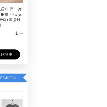
 九週年 同一片
框畫 30 x 30
掛勾 (黑膠封
）
-
+
入購物車
凡購買任一商品即可加購 THT 九週年紀念 T-shirt