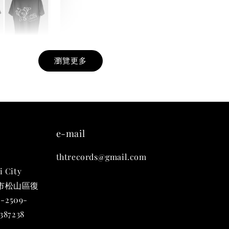
瀏覽更多
九週年紀念 T-
-
+
e-mail
thtrecords@gmail.com
入購物車
i City
台北市松山區復
-2509-
凡購買任一商品即可加購 THT 九週年 唱片墊 (2入一組)
87238