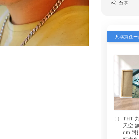
分享
THT
天空 無
cm 附
面大小