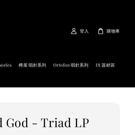
登入
購物車
sories
樽屋 唱針系列
Ortofon 唱針系列
DJ 器材區
d God - Triad LP