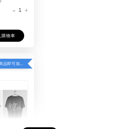
-
+
入購物車
凡購買任一商品即可加購 THT 九週年紀念 T-shirt