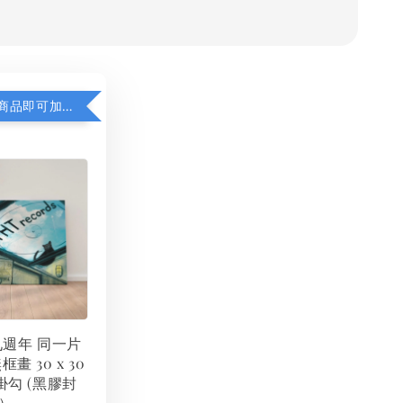
凡購買任一商品即可加購 THT 九週年 同一片天空 無框畫 30 x 30 cm 附掛勾 (黑膠封面大小）
 九週年 同一片
框畫 30 x 30
掛勾 (黑膠封
）