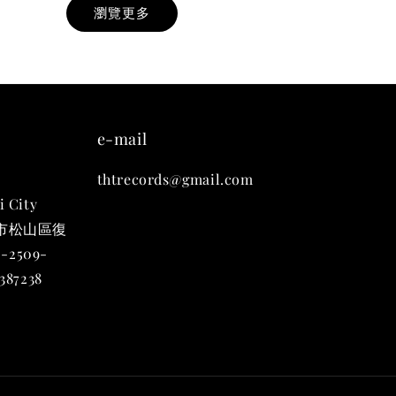
瀏覽更多
九週年紀念 T-
-
+
e-mail
thtrecords@gmail.com
入購物車
i City
台北市松山區復
-2509-
凡購買任一商品即可加購 THT 九週年 唱片墊 (2入一組)
87238