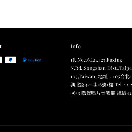
THT 
shirt
NT$ 780
NT$ 880
t
Info
1F.,No.16,Ln.427,Fuxing
加
N.Rd.,Songshan Dist.,Taipe
105,Taiwan. 地址：105
興北路427巷16號1樓 Tel：02
9633 隱聲唱片音響館 統編423