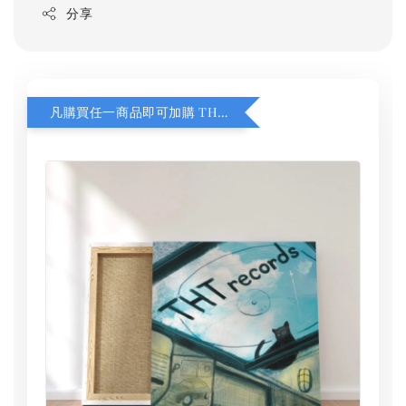
分享
凡購買任一商品即可加購 THT 九週年 同一片天空 無框畫 30 x 30 cm 附掛勾 (黑膠封面大小）