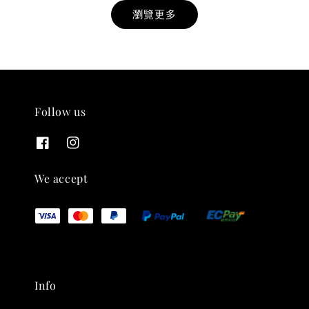
瀏覽更多
Follow us
THT 九週年紀念 T-shirt
-
+
NT$ 780
We accept
NT$ 880
加入購物車
Info
凡購買任一商品即可加購 THT 九週年 唱片墊 (2入一組)