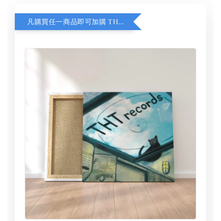
凡購買任一商品即可加購 THT 九週年 同一片天空 無框畫 30 x 30 cm 附掛勾 (黑膠封面大小）