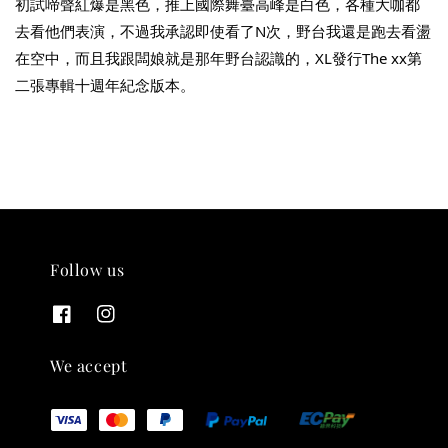
初試啼聲紅爆是黑色，推上國際舞臺高峰是白色，各種大咖都
去看他們表演，不過我承認即使看了N次，野台我還是跑去看盪
在空中，而且我跟闆娘就是那年野台認識的，XL發行The xx第
二張專輯十週年紀念版本。
THT 九週年紀念 T-shirt
-
+
NT$ 780
NT$ 880
加入購物車
Follow us
凡購買任一商品即可加購 THT 九週年 唱片墊 (2入一組)
We accept