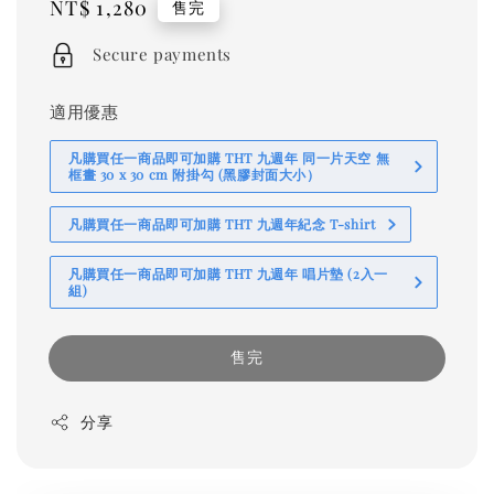
Regular
NT$ 1,280
售完
price
Secure payments
適用優惠
凡購買任一商品即可加購 THT 九週年 同一片天空 無
框畫 30 x 30 cm 附掛勾 (黑膠封面大小）
凡購買任一商品即可加購 THT 九週年紀念 T-shirt
凡購買任一商品即可加購 THT 九週年 唱片墊 (2入一
組)
售完
分享