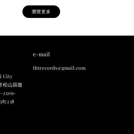
瀏覽更多
九週年紀念 T-
-
+
e-mail
thtrecords@gmail.com
入購物車
i City
台北市松山區復
-2509-
凡購買任一商品即可加購 THT 九週年 唱片墊 (2入一組)
87238