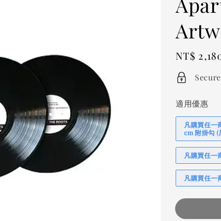
Apar
Artw
Regular
NT$ 2,18
price
Secure
適用優惠
凡購買任一商品
cm 附掛勾
凡購買任一商品
凡購買任一商