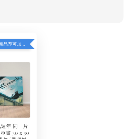
凡購買任一商品即可加購 THT 九週年 同一片天空 無框畫 30 x 30 cm 附掛勾 (黑膠封面大小）
 九週年 同一片
框畫 30 x 30