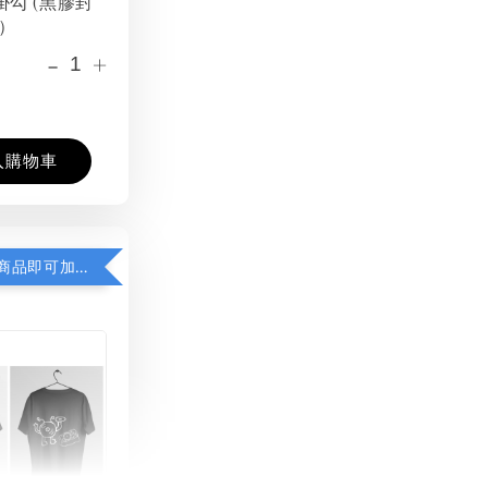
掛勾 (黑膠封
）
-
+
入購物車
凡購買任一商品即可加購 THT 九週年紀念 T-shirt