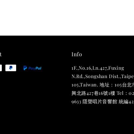
THT 
shirt
NT$ 780
NT$ 880
t
Info
1F.,No.16,Ln.427,Fuxing
加
N.Rd.,Songshan Dist.,Taipe
105,Taiwan. 地址：105
興北路427巷16號1樓 Tel：02
9633 隱聲唱片音響館 統編423