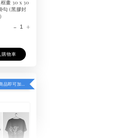
框畫 30 x 30
掛勾 (黑膠封
）
-
+
入購物車
凡購買任一商品即可加購 THT 九週年紀念 T-shirt