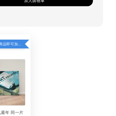
加入購物車
凡購買任一商品即可加購 THT 九週年 同一片天空 無框畫 30 x 30 cm 附掛勾 (黑膠封面大小）
 九週年 同一片