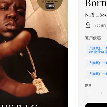
Born
Regular
NT$ 1,68
price
Secure
適用優惠
凡購買任一商品
cm 附掛勾
凡購買任一商品
凡購買任一商
數量