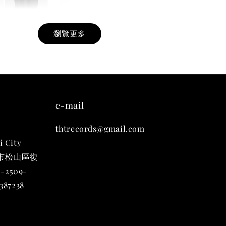
瀏覽更多
九週年紀念 T-
-
+
e-mail
thtrecords@gmail.com
入購物車
i City
台北市松山區復
-2509-
凡購買任一商品即可加購 THT 九週年 唱片墊 (2入一組)
87238