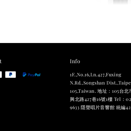
THT 
shirt
NT$ 780
NT$ 880
t
Info
1F.,No.16,Ln.427,Fuxing
加
N.Rd.,Songshan Dist.,Taipe
105,Taiwan. 地址：105
興北路427巷16號1樓 Tel：02
9633 隱聲唱片音響館 統編423