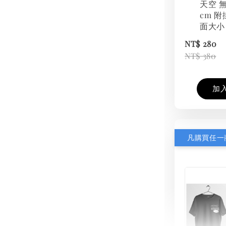
天空 無
cm 附
面大小
NT$ 280
NT$ 380
加