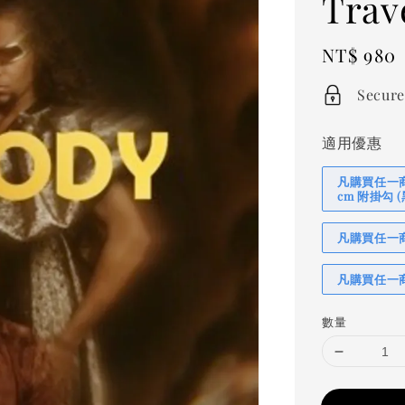
Trav
Regular
NT$ 980
price
Secure
適用優惠
凡購買任一商品
cm 附掛勾
凡購買任一商品
凡購買任一商
數量