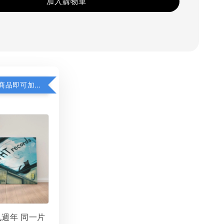
加入購物車
凡購買任一商品即可加購 THT 九週年 同一片天空 無框畫 30 x 30 cm 附掛勾 (黑膠封面大小）
 九週年 同一片