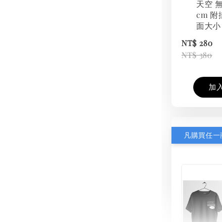
天空 無
cm 附
面大小
NT$ 280
NT$ 380
加