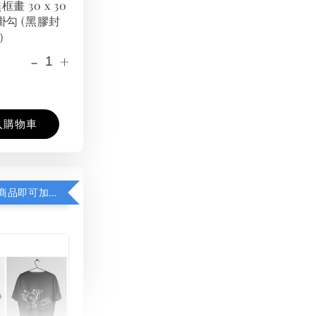
框畫 30 x 30
掛勾 (黑膠封
）
-
+
入購物車
凡購買任一商品即可加購 THT 九週年紀念 T-shirt