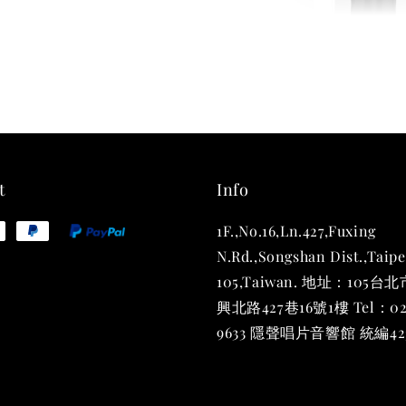
THT 
shirt
NT$ 780
NT$ 880
t
Info
1F.,No.16,Ln.427,Fuxing
加
N.Rd.,Songshan Dist.,Taipe
105,Taiwan. 地址：105
興北路427巷16號1樓 Tel：02
9633 隱聲唱片音響館 統編423