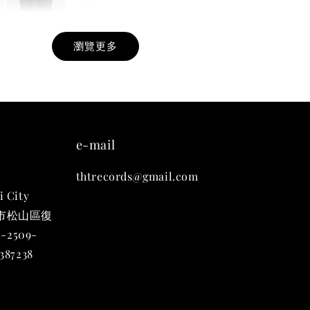
瀏覽更多
九週年紀念 T-
-
+
e-mail
thtrecords@gmail.com
入購物車
i City
台北市松山區復
-2509-
凡購買任一商品即可加購 THT 九週年 唱片墊 (2入一組)
87238