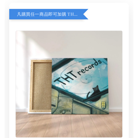
凡購買任一商品即可加購 THT 九週年 同一片天空 無框畫 30 x 30 cm 附掛勾 (黑膠封面大小）