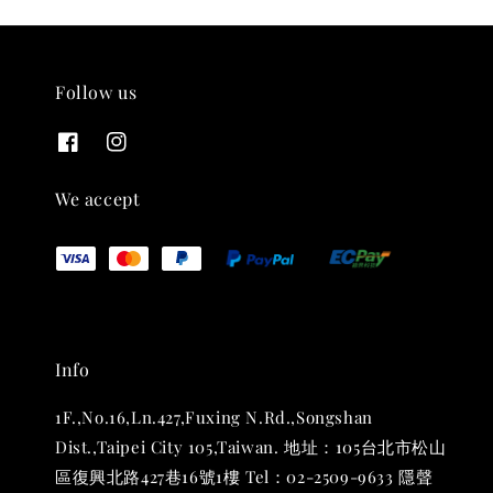
Follow us
THT 九週年紀念 T-shirt
-
+
NT$ 780
We accept
NT$ 880
加入購物車
Info
凡購買任一商品即可加購 THT 九週年 唱片墊 (2入一組)
1F.,No.16,Ln.427,Fuxing N.Rd.,Songshan
Dist.,Taipei City 105,Taiwan. 地址：105台北市松山
區復興北路427巷16號1樓 Tel：02-2509-9633 隱聲