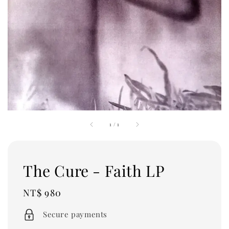
1
/
1
The Cure - Faith LP
Regular
NT$ 980
price
Secure payments