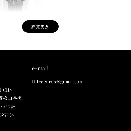
瀏覽更多
九週年紀念 T-
-
+
e-mail
thtrecords@gmail.com
入購物車
i City
台北市松山區復
-2509-
凡購買任一商品即可加購 THT 九週年 唱片墊 (2入一組)
87238