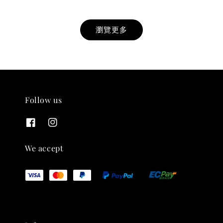
瀏覽更多
Follow us
THT 九週年紀念 T-shirt
-
+
NT$ 780
We accept
NT$ 880
加入購物車