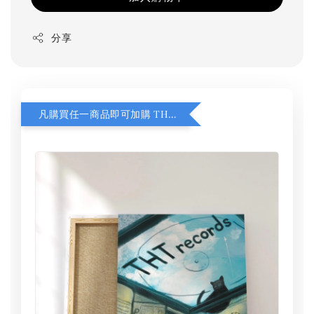
分享
凡購買任一商品即可加購 THT 九週年 同一片天空 無框畫 30 x 30 cm 附掛勾 (黑膠封面大小）