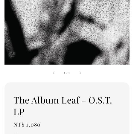
1
/
1
The Album Leaf - O.S.T.
LP
Regular
NT$ 1,080
price