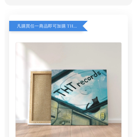
凡購買任一商品即可加購 THT 九週年 同一片天空 無框畫 30 x 30 cm 附掛勾 (黑膠封面大小）