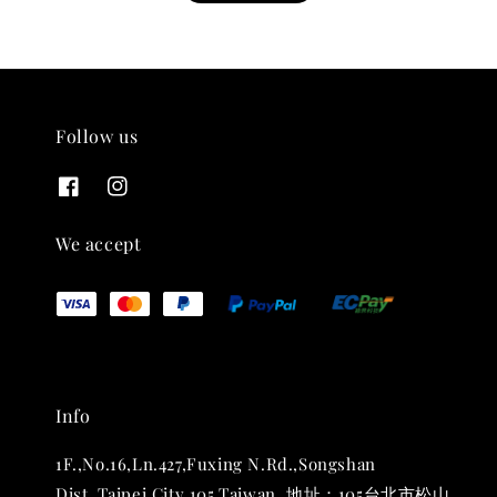
Follow us
THT 九週年紀念 T-shirt
-
+
NT$ 780
We accept
NT$ 880
加入購物車
Info
凡購買任一商品即可加購 THT 九週年 唱片墊 (2入一組)
1F.,No.16,Ln.427,Fuxing N.Rd.,Songshan
Dist.,Taipei City 105,Taiwan. 地址：105台北市松山