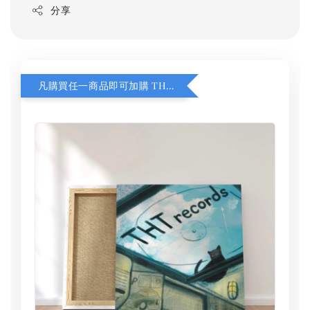
分享
凡購買任一商品即可加購 THT 九週年 同一片天空 無框畫 30 x 30 cm 附掛勾 (黑膠封面大小）