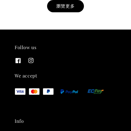
瀏覽更多
Follow us
THT 九週年紀念 T-shirt
-
+
NT$ 780
We accept
NT$ 880
加入購物車
Info
凡購買任一商品即可加購 THT 九週年 唱片墊 (2入一組)