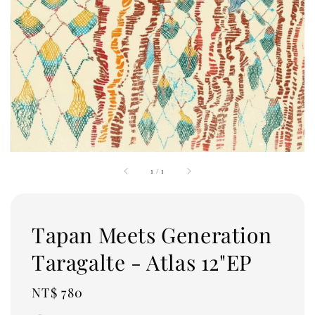
1
/
1
Tapan Meets Generation
Taragalte - Atlas 12"EP
Regular
NT$ 780
price