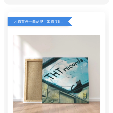
凡購買任一商品即可加購 THT 九週年 同一片天空 無框畫 30 x 30 cm 附掛勾 (黑膠封面大小）