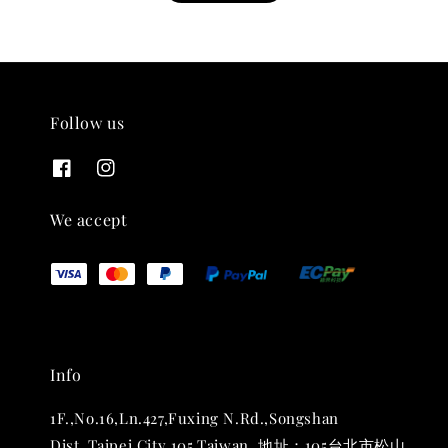
Follow us
THT 九週年紀念 T-shirt
-
+
NT$ 780
We accept
NT$ 880
加入購物車
Info
凡購買任一商品即可加購 THT 九週年 唱片墊 (2入一組)
1F.,No.16,Ln.427,Fuxing N.Rd.,Songshan
Dist.,Taipei City 105,Taiwan. 地址：105台北市松山