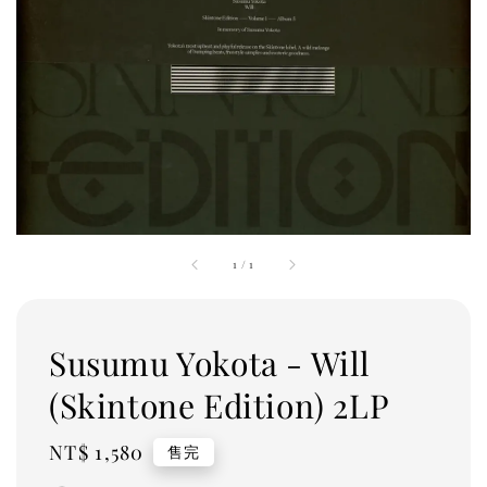
1
/
1
Susumu Yokota - Will
(Skintone Edition) 2LP
Regular
NT$ 1,580
售完
price