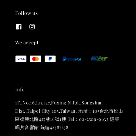
Follow us
THT 九週年紀念 T-shirt
-
+
NT$ 780
We accept
NT$ 880
加入購物車
Info
凡購買任一商品即可加購 THT 九週年 唱片墊 (2入一組)
1F.,No.16,Ln.427,Fuxing N.Rd.,Songshan
Dist.,Taipei City 105,Taiwan. 地址：105台北市松山
區復興北路427巷16號1樓 Tel：02-2509-9633 隱聲
唱片音響館 統編42387238