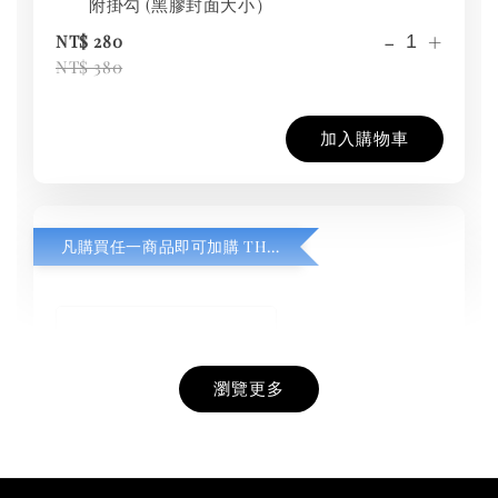
附掛勾 (黑膠封面大小）
-
+
NT$ 280
NT$ 380
加入購物車
凡購買任一商品即可加購 THT 九週年紀念 T-shirt
瀏覽更多