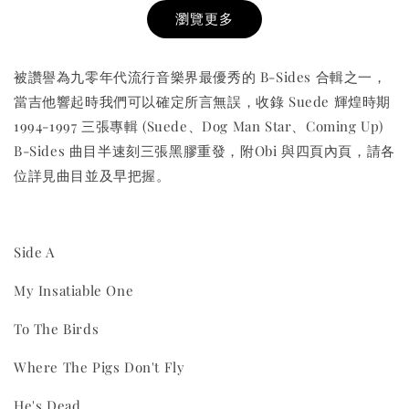
瀏覽更多
被讚譽為九零年代流行音樂界最優秀的 B-Sides 合輯之一，
當吉他響起時我們可以確定所言無誤，收錄 Suede 輝煌時期
1994-1997 三張專輯 (Suede、Dog Man Star、Coming Up)
B-Sides 曲目半速刻三張黑膠重發，附Obi 與四頁內頁，請各
THT 九週年紀念 T-shirt
位詳見曲目並及早把握。
-
+
NT$ 780
NT$ 880
Side A
My Insatiable One
加入購物車
To The Birds
Where The Pigs Don't Fly
凡購買任一商品即可加購 THT 九週年 唱片墊 (2入一組)
He's Dead