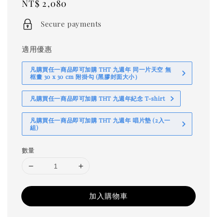
Regular
NT$ 2,080
price
Secure payments
適用優惠
凡購買任一商品即可加購 THT 九週年 同一片天空 無
框畫 30 x 30 cm 附掛勾 (黑膠封面大小）
凡購買任一商品即可加購 THT 九週年紀念 T-shirt
凡購買任一商品即可加購 THT 九週年 唱片墊 (2入一
組)
數量
加入購物車