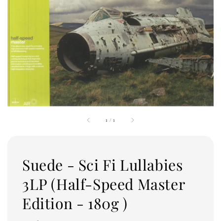
1
/
1
Suede - Sci Fi Lullabies
3LP (Half-Speed Master
Edition - 180g )