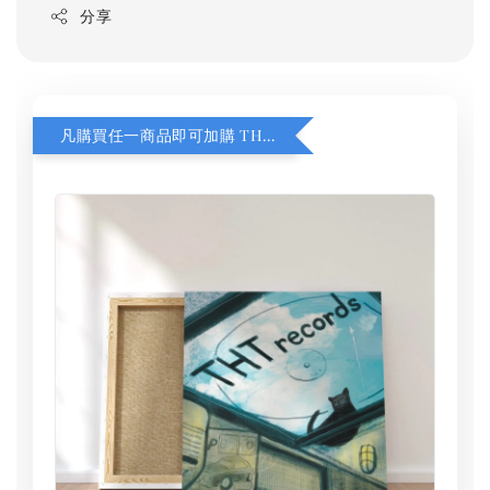
分享
凡購買任一商品即可加購 THT 九週年 同一片天空 無框畫 30 x 30 cm 附掛勾 (黑膠封面大小）