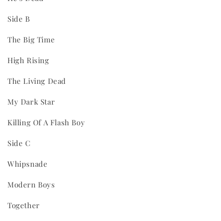
Side B
The Big Time
High Rising
The Living Dead
My Dark Star
Killing Of A Flash Boy
THT 九週年 唱片墊 (2入一組)
Side C
-
+
NT$ 480
Whipsnade
NT$ 580
Modern Boys
加入購物車
Together