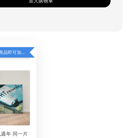
加入購物車
凡購買任一商品即可加購 THT 九週年 同一片天空 無框畫 30 x 30 cm 附掛勾 (黑膠封面大小）
 九週年 同一片