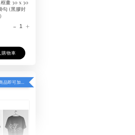
框畫 30 x 30
掛勾 (黑膠封
）
-
+
入購物車
凡購買任一商品即可加購 THT 九週年紀念 T-shirt