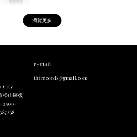
瀏覽更多
九週年紀念 T-
-
+
e-mail
thtrecords@gmail.com
入購物車
i City
台北市松山區復
-2509-
凡購買任一商品即可加購 THT 九週年 唱片墊 (2入一組)
87238