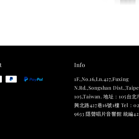
THT 
shirt
NT$ 780
NT$ 880
t
Info
1F.,No.16,Ln.427,Fuxing
加
N.Rd.,Songshan Dist.,Taipe
105,Taiwan. 地址：105
興北路427巷16號1樓 Tel：02
9633 隱聲唱片音響館 統編423