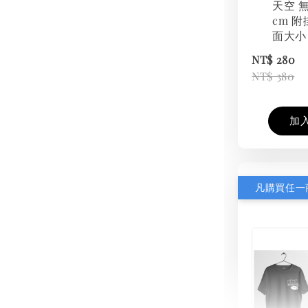
天空 無
cm 附
面大小
NT$ 280
NT$ 380
加