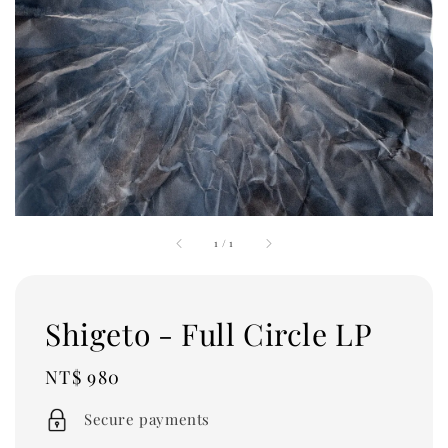
1
/
1
Shigeto - Full Circle LP
Regular
NT$ 980
price
Secure payments