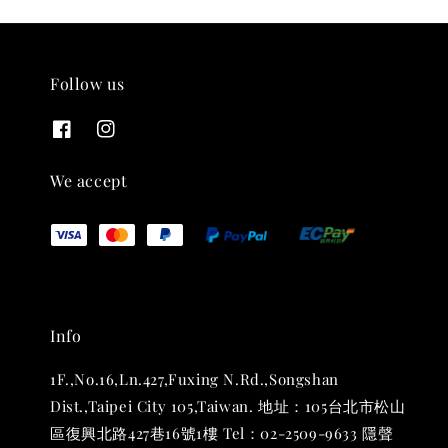
Follow us
THT 九週年紀念 T-shirt
-
+
NT$ 780
We accept
NT$ 880
加入購物車
Info
凡購買任一商品即可加購 THT 九週年 唱片墊 (2入一組)
1F.,No.16,Ln.427,Fuxing N.Rd.,Songshan
Dist.,Taipei City 105,Taiwan. 地址：105台北市松山
區復興北路427巷16號1樓 Tel：02-2509-9633 隱聲