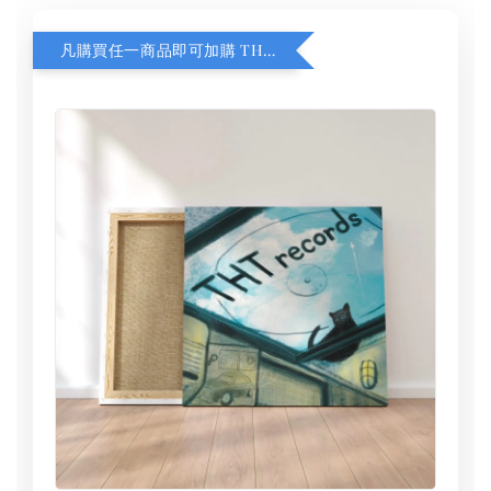
凡購買任一商品即可加購 THT 九週年 同一片天空 無框畫 30 x 30 cm 附掛勾 (黑膠封面大小）