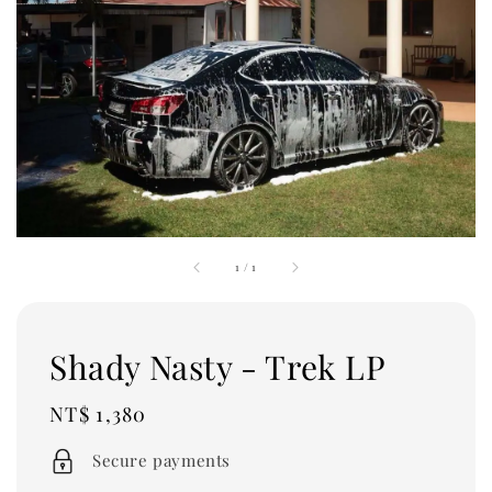
1
/
1
Shady Nasty - Trek LP
Regular
NT$ 1,380
price
Secure payments