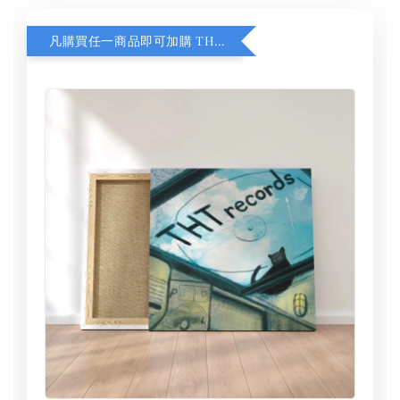
凡購買任一商品即可加購 THT 九週年 同一片天空 無框畫 30 x 30 cm 附掛勾 (黑膠封面大小）