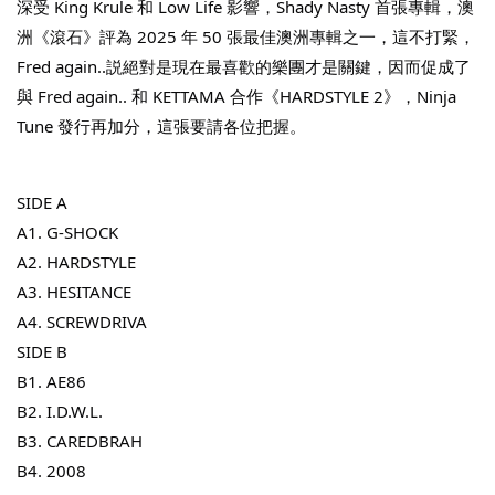
深受 King Krule 和 Low Life 影響，Shady Nasty 首張專輯，澳
洲《滾石》評為 2025 年 50 張最佳澳洲專輯之一，這不打緊，
Fred again..説絕對是現在最喜歡的樂團才是關鍵，因而促成了
與 Fred again.. 和 KETTAMA 合作《HARDSTYLE 2》，Ninja 
THT 九週年紀念 T-shirt
Tune 發行再加分，這張要請各位把握。
-
+
NT$ 780
NT$ 880
SIDE A
A1. G-SHOCK
A2. HARDSTYLE
加入購物車
A3. HESITANCE
A4. SCREWDRIVA
SIDE B
凡購買任一商品即可加購 THT 九週年 唱片墊 (2入一組)
B1. AE86
B2. I.D.W.L.
B3. CAREDBRAH
B4. 2008