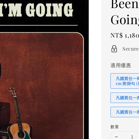
Been
Goin
Regular
NT$ 1,18
price
Secure
適用優惠
凡購買任一商品
cm 附掛勾
凡購買任一商品
凡購買任一商
數量