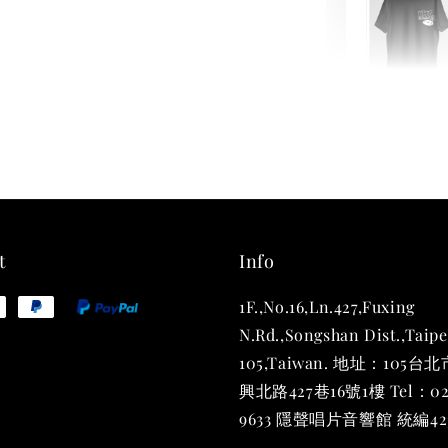
THT 
shirt
NT$ 780
NT$ 880
t
Info
1F.,No.16,Ln.427,Fuxing
加
N.Rd.,Songshan Dist.,Taipe
105,Taiwan. 地址：105
興北路427巷16號1樓 Tel：02
9633 隱聲唱片音響館 統編423