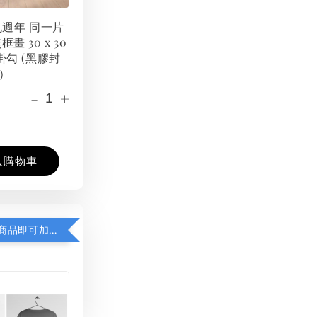
 九週年 同一片
框畫 30 x 30
掛勾 (黑膠封
）
-
+
入購物車
凡購買任一商品即可加購 THT 九週年紀念 T-shirt