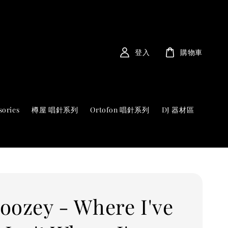
登入
購物車
sories
樽屋 唱針系列
Ortofon 唱針系列
DJ 器材區
oozey - Where I've