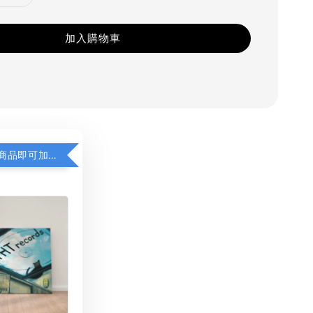
加入購物車
凡購買任一商品即可加購 THT 九週年 同一片天空 無框畫 30 x 30 cm 附掛勾 (黑膠封面大小）