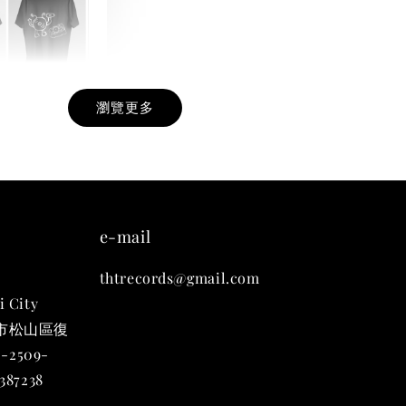
瀏覽更多
九週年紀念 T-
-
+
e-mail
thtrecords@gmail.com
入購物車
i City
台北市松山區復
-2509-
凡購買任一商品即可加購 THT 九週年 唱片墊 (2入一組)
87238