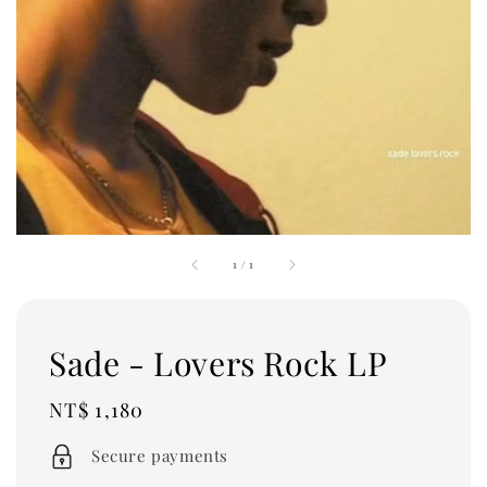
1
/
1
Sade - Lovers Rock LP
Regular
NT$ 1,180
price
Secure payments