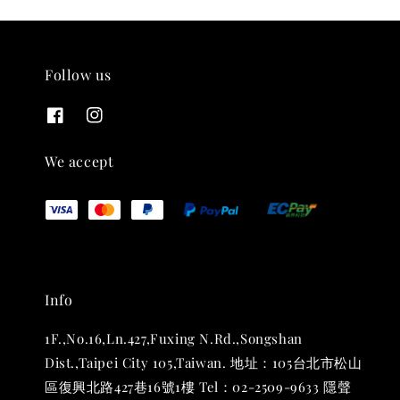
Follow us
THT 九週年紀念 T-shirt
-
+
NT$ 780
We accept
NT$ 880
加入購物車
Info
凡購買任一商品即可加購 THT 九週年 唱片墊 (2入一組)
1F.,No.16,Ln.427,Fuxing N.Rd.,Songshan
Dist.,Taipei City 105,Taiwan. 地址：105台北市松山
區復興北路427巷16號1樓 Tel：02-2509-9633 隱聲