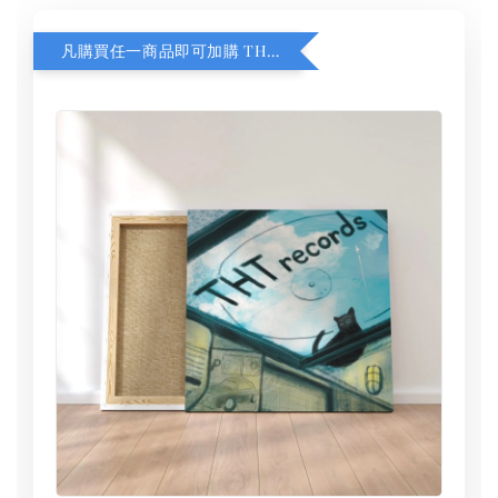
凡購買任一商品即可加購 THT 九週年 同一片天空 無框畫 30 x 30 cm 附掛勾 (黑膠封面大小）