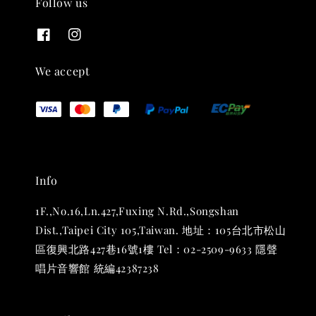
Follow us
THT 九週年紀念 T-shirt
-
+
NT$ 780
We accept
NT$ 880
加入購物車
Info
凡購買任一商品即可加購 THT 九週年 唱片墊 (2入一組)
1F.,No.16,Ln.427,Fuxing N.Rd.,Songshan
Dist.,Taipei City 105,Taiwan. 地址：105台北市松山
區復興北路427巷16號1樓 Tel：02-2509-9633 隱聲
唱片音響館 統編42387238