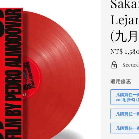
Saka
Leja
(九
Regular
NT$ 1,58
price
Secure
適用優惠
凡購買任一商品
cm 附掛勾
凡購買任一商品
凡購買任一商