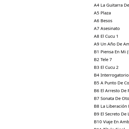
A4 La Guitarra D
A5 Plaza 
A6 Besos 
A7 Asesinato 
A8 El Cucu 1 
A9 Un Año De Amo
B1 Piensa En Mi (
B2 Tele 7 
B3 El Cucu 2 
B4 Interrogatorio
THT
B5 A Punto De Co
(2入一
B6 El Arresto De 
NT$ 480
B7 Sonata De Ot
NT$ 580
B8 La Liberación
B9 El Secreto De L
B10 Viaje En Amb
加