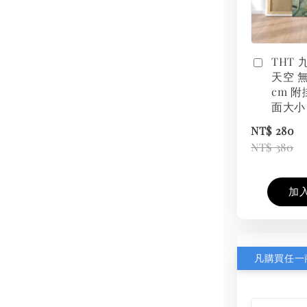
THT
天空 無
cm 附
面大小
NT$ 280
NT$ 380
加