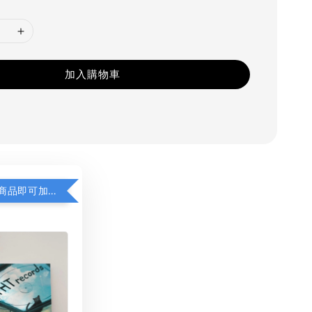
加入購物車
凡購買任一商品即可加購 THT 九週年 同一片天空 無框畫 30 x 30 cm 附掛勾 (黑膠封面大小）