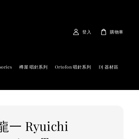
登入
購物車
sories
樽屋 唱針系列
Ortofon 唱針系列
DJ 器材區
一 Ryuichi