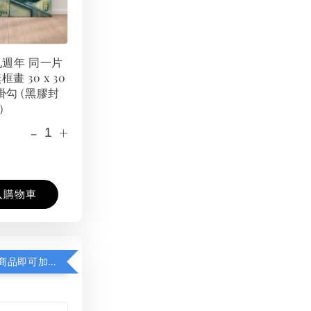
 九週年 同一片
框畫 30 x 30
掛勾 (黑膠封
）
-
+
入購物車
凡購買任一商品即可加購 THT 九週年紀念 T-shirt