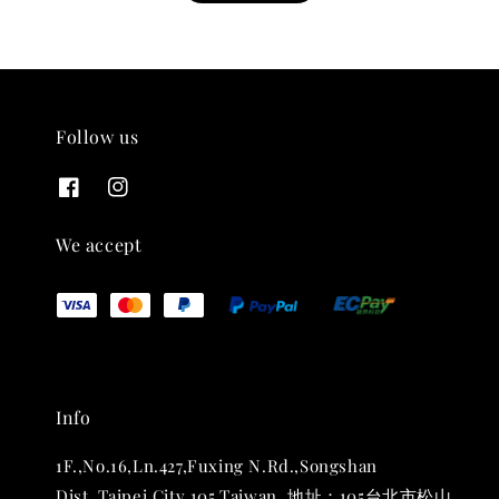
Follow us
THT 九週年紀念 T-shirt
-
+
NT$ 780
We accept
NT$ 880
加入購物車
Info
凡購買任一商品即可加購 THT 九週年 唱片墊 (2入一組)
1F.,No.16,Ln.427,Fuxing N.Rd.,Songshan
Dist.,Taipei City 105,Taiwan. 地址：105台北市松山