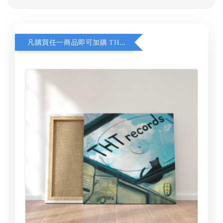
凡購買任一商品即可加購 THT 九週年 同一片天空 無框畫 30 x 30 cm 附掛勾 (黑膠封面大小）