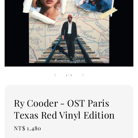
1
/
1
Ry Cooder - OST Paris
Texas Red Vinyl Edition
Regular
NT$ 1,480
price