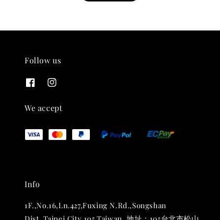
Follow us
THT 九週年紀念 T-shirt
-
+
NT$ 780
We accept
NT$ 880
加入購物車
Info
凡購買任一商品即可加購 THT 九週年 唱片墊 (2入一組)
1F.,No.16,Ln.427,Fuxing N.Rd.,Songshan
Dist.,Taipei City 105,Taiwan. 地址：105台北市松山