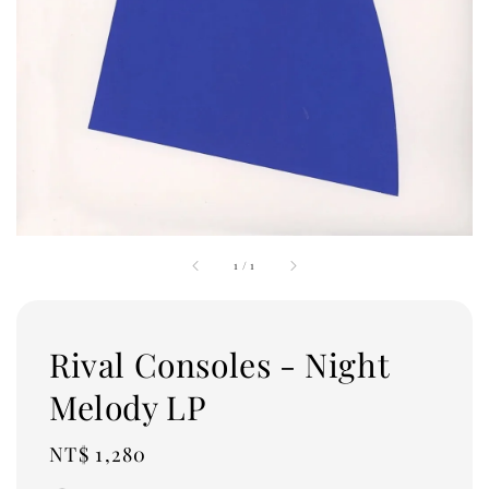
1
/
1
Rival Consoles - Night
Melody LP
Regular
NT$ 1,280
price