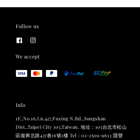
Follow us
THT 九週年紀念 T-shirt
-
+
NT$ 780
We accept
NT$ 880
加入購物車
Info
凡購買任一商品即可加購 THT 九週年 唱片墊 (2入一組)
1F.,No.16,Ln.427,Fuxing N.Rd.,Songshan
Dist.,Taipei City 105,Taiwan. 地址：105台北市松山
區復興北路427巷16號1樓 Tel：02-2509-9633 隱聲