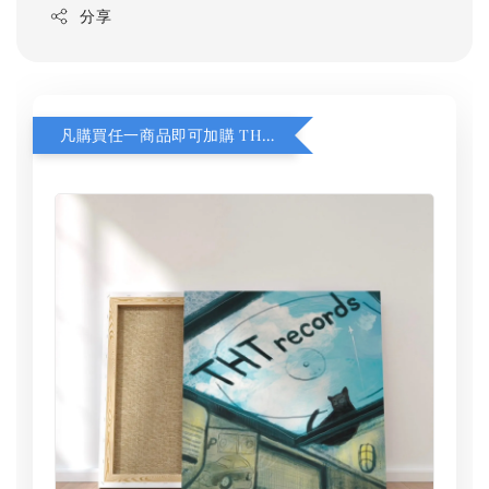
分享
凡購買任一商品即可加購 THT 九週年 同一片天空 無框畫 30 x 30 cm 附掛勾 (黑膠封面大小）