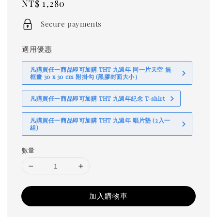
Regular
NT$ 1,280
price
Secure payments
適用優惠
凡購買任一商品即可加購 THT 九週年 同一片天空 無
框畫 30 x 30 cm 附掛勾 (黑膠封面大小）
凡購買任一商品即可加購 THT 九週年紀念 T-shirt
凡購買任一商品即可加購 THT 九週年 唱片墊 (2入一
組)
數量
加入購物車