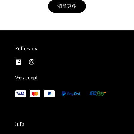
瀏覽更多
Follow us
THT 九週年紀念 T-shirt
-
+
NT$ 780
We accept
NT$ 880
加入購物車
Info
凡購買任一商品即可加購 THT 九週年 唱片墊 (2入一組)