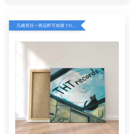
凡購買任一商品即可加購 THT 九週年 同一片天空 無框畫 30 x 30 cm 附掛勾 (黑膠封面大小）