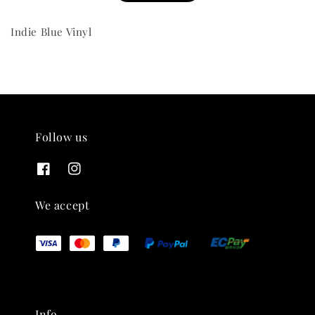
Indie Blue Vinyl
THT 九週年紀念 T-shirt
-
+
Follow us
NT$ 780
NT$ 880
加入購物車
We accept
凡購買任一商品即可加購 THT 九週年 唱片墊 (2入一組)
Info