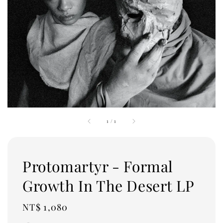
1
/
1
Protomartyr - Formal
Growth In The Desert LP
Regular
NT$ 1,080
price