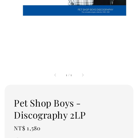
1
/
1
Pet Shop Boys -
Discography 2LP
Regular
NT$ 1,580
price