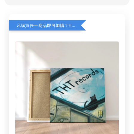
凡購買任一商品即可加購 THT 九週年 同一片天空 無框畫 30 x 30 cm 附掛勾 (黑膠封面大小）