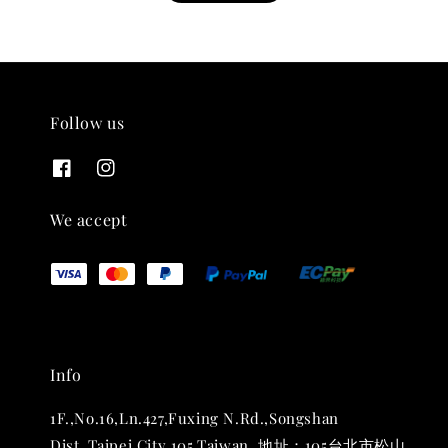
Follow us
THT 九週年紀念 T-shirt
-
+
NT$ 780
We accept
NT$ 880
加入購物車
Info
凡購買任一商品即可加購 THT 九週年 唱片墊 (2入一組)
1F.,No.16,Ln.427,Fuxing N.Rd.,Songshan
Dist.,Taipei City 105,Taiwan. 地址：105台北市松山