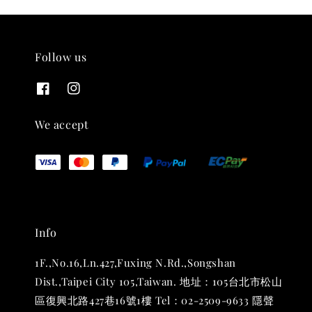
Follow us
THT 九週年紀念 T-shirt
-
+
NT$ 780
We accept
NT$ 880
加入購物車
Info
凡購買任一商品即可加購 THT 九週年 唱片墊 (2入一組)
1F.,No.16,Ln.427,Fuxing N.Rd.,Songshan
Dist.,Taipei City 105,Taiwan. 地址：105台北市松山
區復興北路427巷16號1樓 Tel：02-2509-9633 隱聲