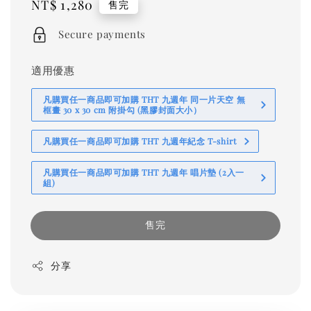
Regular
NT$ 1,280
售完
price
Secure payments
適用優惠
凡購買任一商品即可加購 THT 九週年 同一片天空 無
框畫 30 x 30 cm 附掛勾 (黑膠封面大小）
凡購買任一商品即可加購 THT 九週年紀念 T-shirt
凡購買任一商品即可加購 THT 九週年 唱片墊 (2入一
組)
售完
分享