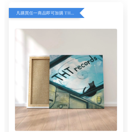
凡購買任一商品即可加購 THT 九週年 同一片天空 無框畫 30 x 30 cm 附掛勾 (黑膠封面大小）