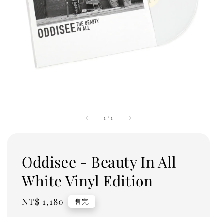
1
/
1
Oddisee - Beauty In All
White Vinyl Edition
Regular
NT$ 1,180
售完
price