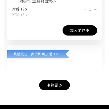
附掛勾 (黑膠封面大小）
-
+
NT$ 280
NT$ 380
加入購物車
凡購買任一商品即可加購 THT 九週年紀念 T-shirt
瀏覽更多