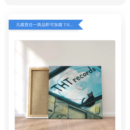
凡購買任一商品即可加購 THT 九週年 同一片天空 無框畫 30 x 30 cm 附掛勾 (黑膠封面大小）