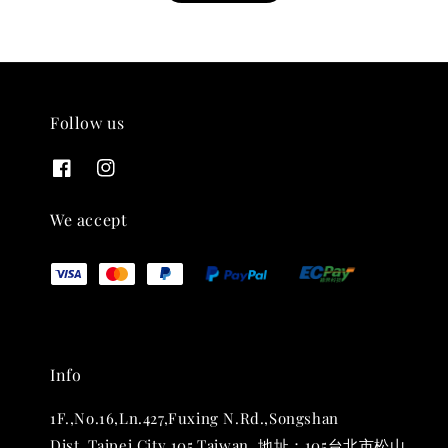
Follow us
THT 九週年紀念 T-shirt
-
+
NT$ 780
We accept
NT$ 880
加入購物車
Info
凡購買任一商品即可加購 THT 九週年 唱片墊 (2入一組)
1F.,No.16,Ln.427,Fuxing N.Rd.,Songshan
Dist.,Taipei City 105,Taiwan. 地址：105台北市松山