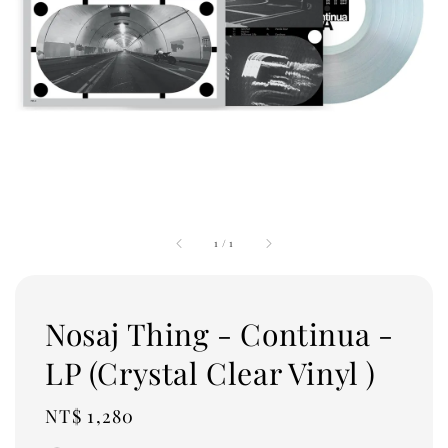
1
/
1
Nosaj Thing - Continua -
LP (Crystal Clear Vinyl )
Regular
NT$ 1,280
price