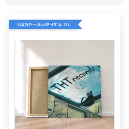
凡購買任一商品即可加購 THT 九週年 同一片天空 無框畫 30 x 30 cm 附掛勾 (黑膠封面大小）