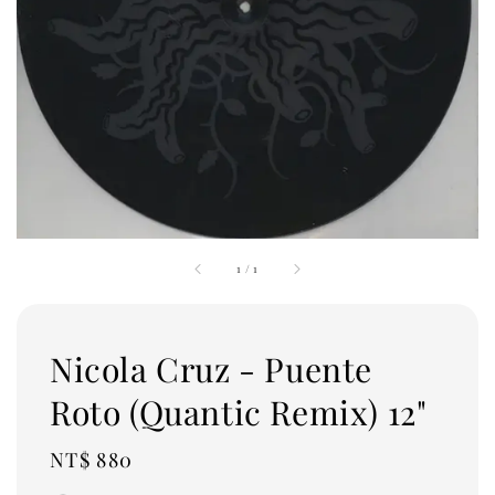
1
/
1
Nicola Cruz - Puente
Roto (Quantic Remix) 12"
Regular
NT$ 880
price