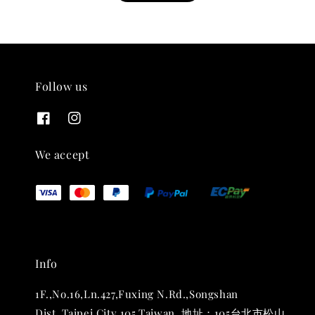
Follow us
THT 九週年紀念 T-shirt
-
+
NT$ 780
We accept
NT$ 880
加入購物車
Info
凡購買任一商品即可加購 THT 九週年 唱片墊 (2入一組)
1F.,No.16,Ln.427,Fuxing N.Rd.,Songshan
Dist.,Taipei City 105,Taiwan. 地址：105台北市松山