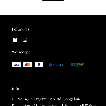
Follow us
THT 九週年紀念 T-shirt
-
+
NT$ 780
We accept
NT$ 880
加入購物車
Info
凡購買任一商品即可加購 THT 九週年 唱片墊 (2入一組)
1F.,No.16,Ln.427,Fuxing N.Rd.,Songshan
Dist.,Taipei City 105,Taiwan. 地址：105台北市松山