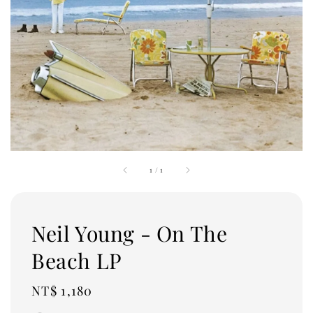
1
/
1
Neil Young - On The
Beach LP
Regular
NT$ 1,180
price