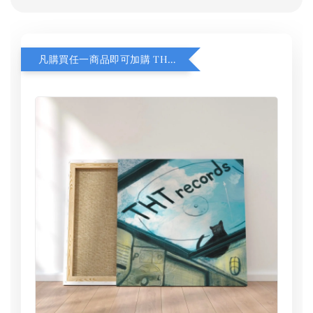
凡購買任一商品即可加購 THT 九週年 同一片天空 無框畫 30 x 30 cm 附掛勾 (黑膠封面大小）