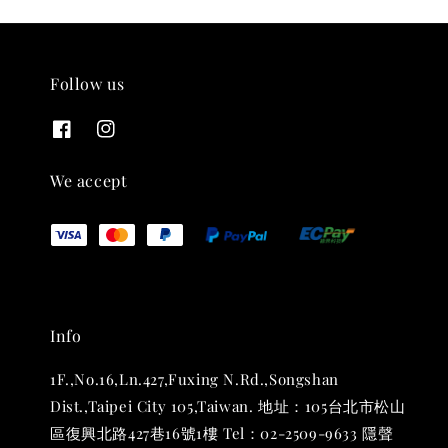
Follow us
THT 九週年紀念 T-shirt
-
+
NT$ 780
We accept
NT$ 880
加入購物車
Info
凡購買任一商品即可加購 THT 九週年 唱片墊 (2入一組)
1F.,No.16,Ln.427,Fuxing N.Rd.,Songshan
Dist.,Taipei City 105,Taiwan. 地址：105台北市松山
區復興北路427巷16號1樓 Tel：02-2509-9633 隱聲