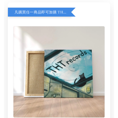
凡購買任一商品即可加購 THT 九週年 同一片天空 無框畫 30 x 30 cm 附掛勾 (黑膠封面大小）