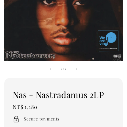
1
/
1
Nas - Nastradamus 2LP
Regular
NT$ 1,180
price
Secure payments