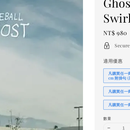
Ghos
Swirl
Regular
NT$ 980
price
Secure
適用優惠
凡購買任一商品
cm 附掛勾
凡購買任一商品
凡購買任一商
數量