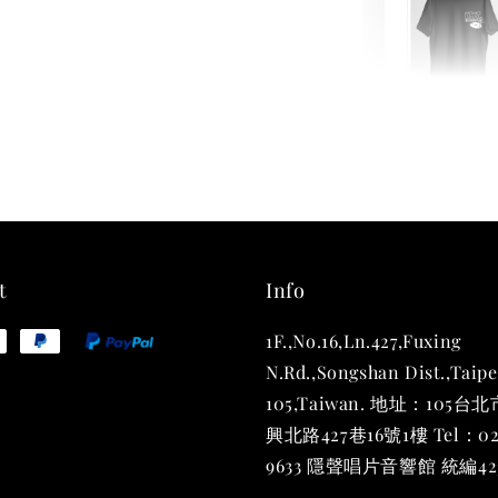
THT 
shirt
NT$ 780
NT$ 880
t
Info
1F.,No.16,Ln.427,Fuxing
加
N.Rd.,Songshan Dist.,Taipe
105,Taiwan. 地址：105
興北路427巷16號1樓 Tel：02
9633 隱聲唱片音響館 統編423