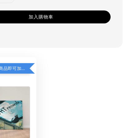
加入購物車
凡購買任一商品即可加購 THT 九週年 同一片天空 無框畫 30 x 30 cm 附掛勾 (黑膠封面大小）