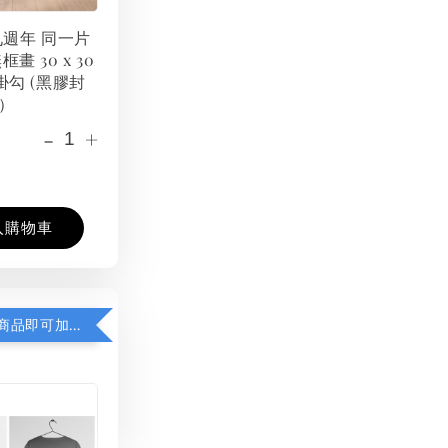
 九週年 同一片
框畫 30 x 30
掛勾 (黑膠封
）
-
+
入購物車
凡購買任一商品即可加購 THT 九週年紀念 T-shirt