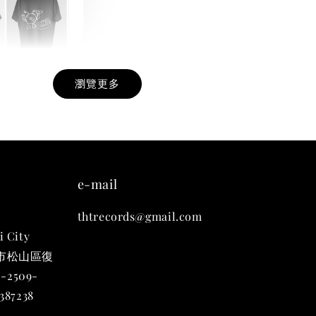
瀏覽更多
九週年紀念 T-
-
+
e-mail
thtrecords@gmail.com
入購物車
i City
台北市松山區復
-2509-
凡購買任一商品即可加購 THT 九週年 唱片墊 (2入一組)
87238