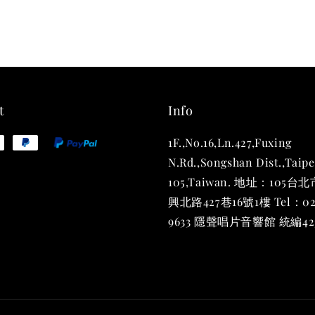
THT 
shirt
NT$ 780
NT$ 880
t
Info
1F.,No.16,Ln.427,Fuxing
加
N.Rd.,Songshan Dist.,Taipe
105,Taiwan. 地址：105
興北路427巷16號1樓 Tel：02
9633 隱聲唱片音響館 統編423