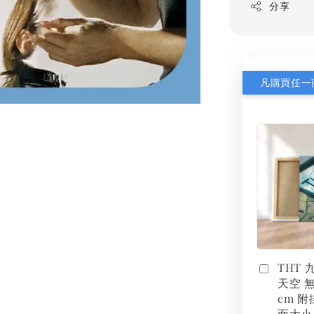
分享
THT
天空 無
cm 附
面大小