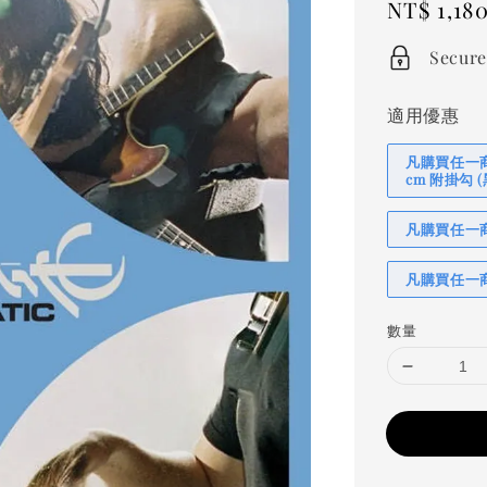
Regular
NT$ 1,18
price
Secure
適用優惠
凡購買任一商品
cm 附掛勾
凡購買任一商品
凡購買任一商
數量