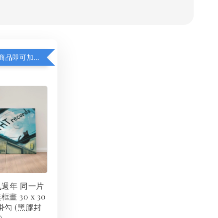
凡購買任一商品即可加購 THT 九週年 同一片天空 無框畫 30 x 30 cm 附掛勾 (黑膠封面大小）
 九週年 同一片
框畫 30 x 30
掛勾 (黑膠封
）