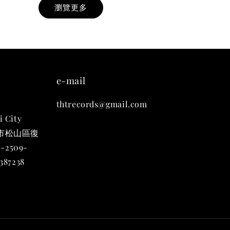
瀏覽更多
九週年紀念 T-
-
+
e-mail
thtrecords@gmail.com
入購物車
i City
台北市松山區復
-2509-
凡購買任一商品即可加購 THT 九週年 唱片墊 (2入一組)
87238