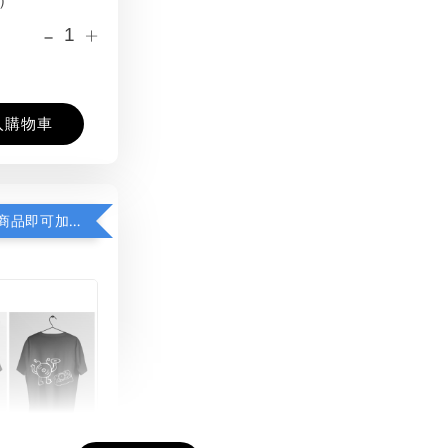
-
+
入購物車
凡購買任一商品即可加購 THT 九週年紀念 T-shirt