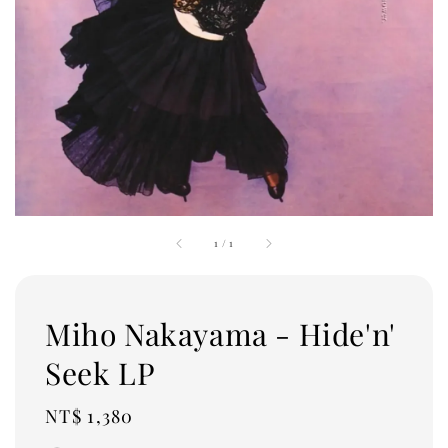
1
/
1
Miho Nakayama - Hide'n'
Seek LP
Regular
NT$ 1,380
price