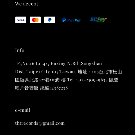
We accept
Info
1F.,No.16,Ln.427,Fuxing N.Rd.,Songshan
Dist.,Taipei City 105,Taiwan. 地址：105台北市松山
THT 九週年 唱片墊 (2入一組)
區復興北路427巷16號1樓 Tel：02-2509-9633 隱聲
-
+
NT$ 480
唱片音響館 統編42387238
NT$ 580
e-mail
加入購物車
thtrecords@gmail.com