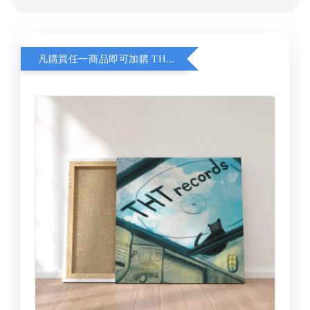
凡購買任一商品即可加購 THT 九週年 同一片天空 無框畫 30 x 30 cm 附掛勾 (黑膠封面大小）