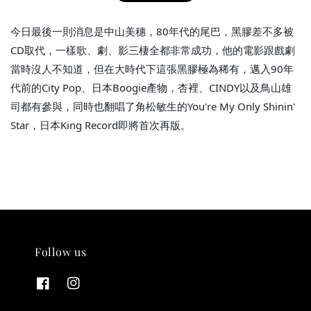
今日最後一則消息是中山美穗，80年代的尾巴，黑膠差不多被
CD取代，一樣歌、劇、影三棲全都非常成功，他的電影跟戲劇
當時沒人不知道，但在大時代下這張黑膠極為稀有，邁入90年
代前的City Pop、日本Boogie產物，杏裡、CINDY以及鳥山雄
THT 九週年紀念 T-shirt
司都有參與，同時也翻唱了角松敏生的You're My Only Shinin'
Star，日本King Record即將首次再版。
-
+
NT$ 780
NT$ 880
加入購物車
Follow us
凡購買任一商品即可加購 THT 九週年 唱片墊 (2入一組)