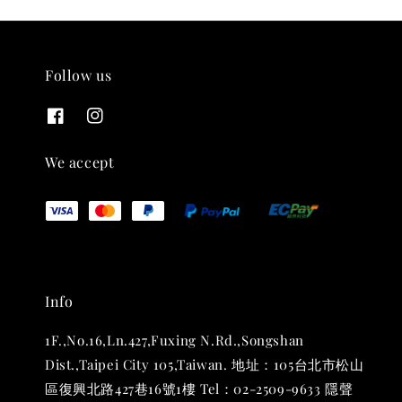
Follow us
THT 九週年紀念 T-shirt
-
+
NT$ 780
We accept
NT$ 880
加入購物車
Info
凡購買任一商品即可加購 THT 九週年 唱片墊 (2入一組)
1F.,No.16,Ln.427,Fuxing N.Rd.,Songshan
Dist.,Taipei City 105,Taiwan. 地址：105台北市松山
區復興北路427巷16號1樓 Tel：02-2509-9633 隱聲