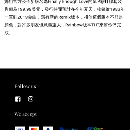
娜姐官方公佈新版名為Finally Enough Love的6LP彩虹膠套裝
售價為199.98美元，發行時間預計在今年夏天，收錄從1983年
一直到2019金曲，還有新的Remix版本，相信這個版本不只是
顏色，對許多朋友也意義重大，Rainbow版本THT來幫你們完
THT 九週年紀念 T-shirt
成。
-
+
NT$ 780
NT$ 880
加入購物車
Follow us
凡購買任一商品即可加購 THT 九週年 唱片墊 (2入一組)
We accept