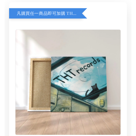
凡購買任一商品即可加購 THT 九週年 同一片天空 無框畫 30 x 30 cm 附掛勾 (黑膠封面大小）