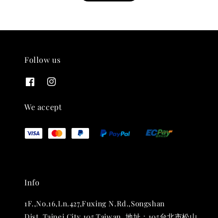
Follow us
THT 九週年紀念 T-shirt
-
+
NT$ 780
We accept
NT$ 880
加入購物車
Info
凡購買任一商品即可加購 THT 九週年 唱片墊 (2入一組)
1F.,No.16,Ln.427,Fuxing N.Rd.,Songshan
Dist.,Taipei City 105,Taiwan. 地址：105台北市松山