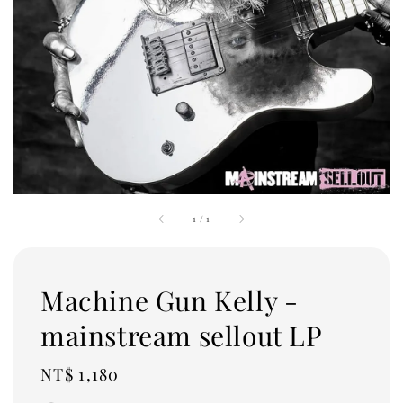
1
/
1
Machine Gun Kelly -
mainstream sellout LP
Regular
NT$ 1,180
price