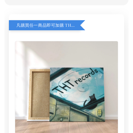
凡購買任一商品即可加購 THT 九週年 同一片天空 無框畫 30 x 30 cm 附掛勾 (黑膠封面大小）