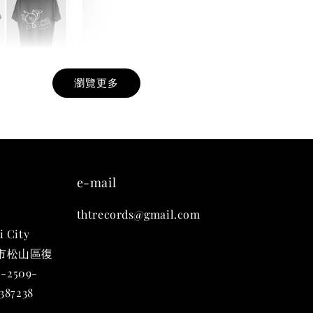
瀏覽更多
九週年紀念 T-
-
+
e-mail
thtrecords@gmail.com
入購物車
i City
台北市松山區復
-2509-
凡購買任一商品即可加購 THT 九週年 唱片墊 (2入一組)
87238