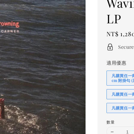
Wavi
LP
Regular
NT$ 1,28
price
Secure
適用優惠
凡購買任一商品
cm 附掛勾
凡購買任一商品
凡購買任一商
數量