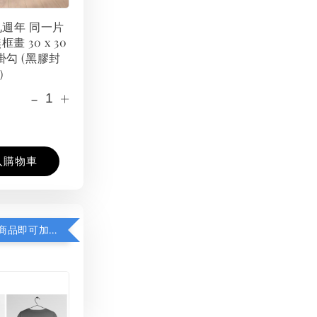
 九週年 同一片
框畫 30 x 30
掛勾 (黑膠封
）
-
+
入購物車
凡購買任一商品即可加購 THT 九週年紀念 T-shirt