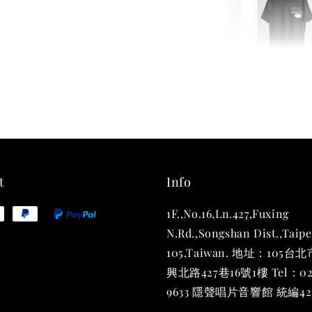
THT 
shirt
NT$ 780
NT$ 880
t
Info
1F.,No.16,Ln.427,Fuxing
加
N.Rd.,Songshan Dist.,Taipe
105,Taiwan. 地址：105
興北路427巷16號1樓 Tel：02
9633 隱聲唱片音響館 統編423