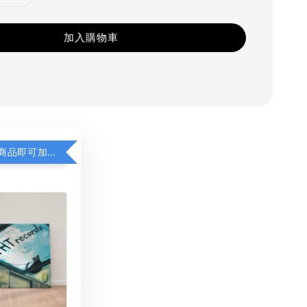
加入購物車
凡購買任一商品即可加購 THT 九週年 同一片天空 無框畫 30 x 30 cm 附掛勾 (黑膠封面大小）