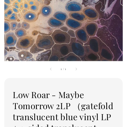
1
/
1
Low Roar - Maybe
Tomorrow 2LP （gatefold
translucent blue vinyl LP