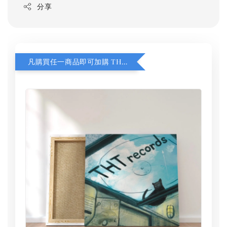
分享
凡購買任一商品即可加購 THT 九週年 同一片天空 無框畫 30 x 30 cm 附掛勾 (黑膠封面大小）