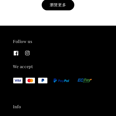
瀏覽更多
Follow us
THT 九週年紀念 T-shirt
-
+
NT$ 780
We accept
NT$ 880
加入購物車
Info
凡購買任一商品即可加購 THT 九週年 唱片墊 (2入一組)